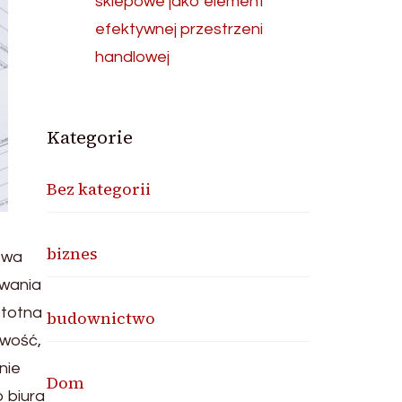
sklepowe jako element
efektywnej przestrzeni
handlowej
Kategorie
Bez kategorii
biznes
owa
owania
stotna
budownictwo
owość,
nie
Dom
 biura