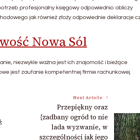
otrzeb profesjonalny księgowy odpowiednio obliczy
chodowego jak również złoży odpowiednie deklaracje c
owość Nowa Sól
nie, niezwykle ważna jest ich znajomość i bieżące
zowe jest zaufanie kompetentnej firmie rachunkowej.
Next Article
Przepiękny oraz
.
{zadbany ogród to nie
ż
lada wyzwanie, w
szczególności jak jego